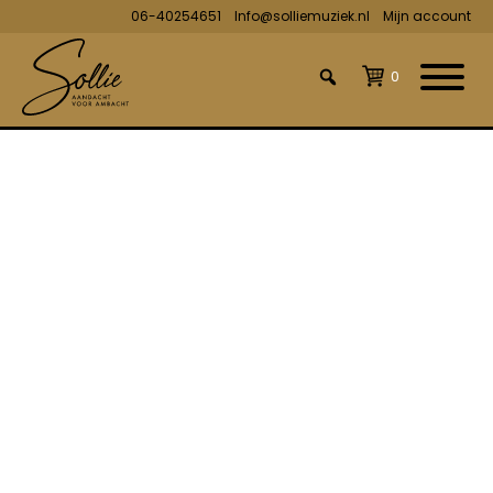
06-40254651
Info@solliemuziek.nl
Mijn account
0