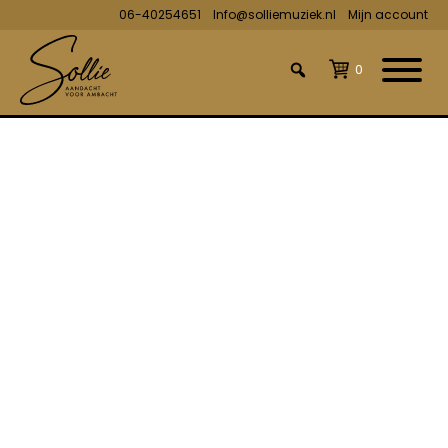
06-40254651
Info@solliemuziek.nl
Mijn account
0