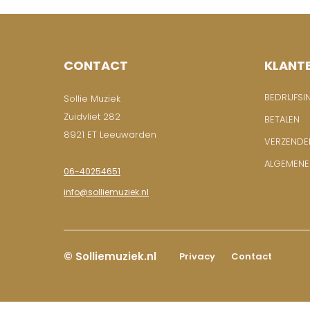
CONTACT
KLANT
BEDRIJFSI
Sollie Muziek
Zuidvliet 282
BETALEN
8921 ET Leeuwarden
VERZENDE
ALGEMEN
06-40254651
info@solliemuziek.nl
© Solliemuziek.nl
Privacy
Contact