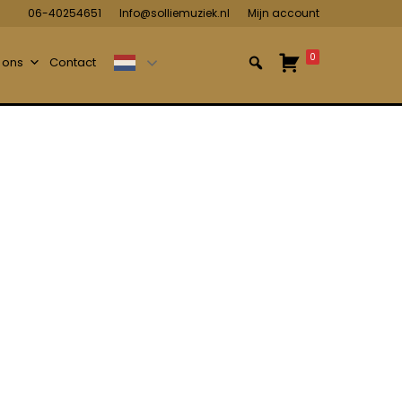
06-40254651
Info@solliemuziek.nl
Mijn account
0
 ons
Contact