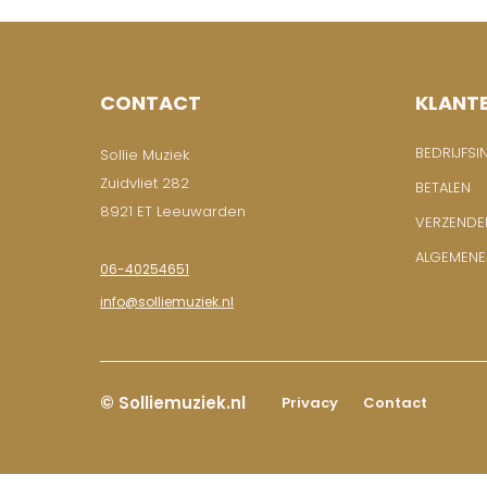
CONTACT
KLANT
BEDRIJFSI
Sollie Muziek
Zuidvliet 282
BETALEN
8921 ET Leeuwarden
VERZENDE
ALGEMEN
06-40254651
info@solliemuziek.nl
© Solliemuziek.nl
Privacy
Contact