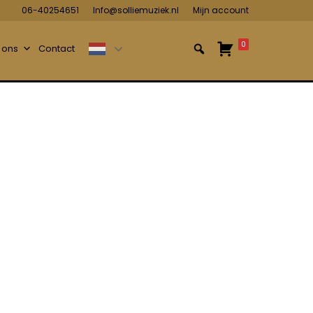
06-40254651
Info@solliemuziek.nl
Mijn account
0
 ons
Contact