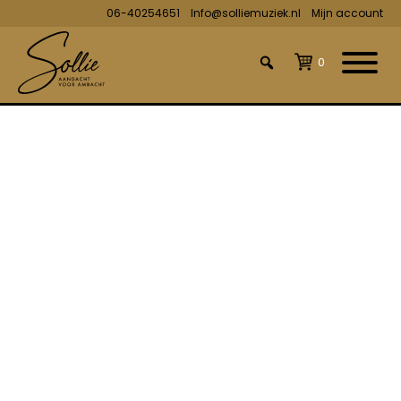
06-40254651
Info@solliemuziek.nl
Mijn account
0